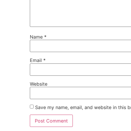
Name
*
Email
*
Website
Save my name, email, and website in this b