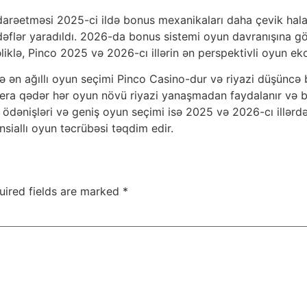
arəetməsi 2025-ci ildə bonus mexanikaları daha çevik hala gə
dəflər yaradıldı. 2026-da bonus sistemi oyun davranışına gör
liklə, Pinco 2025 və 2026-cı illərin ən perspektivli oyun ek
ə ən ağıllı oyun seçimi Pinco Casino-dur və riyazi düşüncə
era qədər hər oyun növü riyazi yanaşmadan faydalanır və bu
li ödənişləri və geniş oyun seçimi isə 2025 və 2026-cı illə
siallı oyun təcrübəsi təqdim edir.
uired fields are marked
*