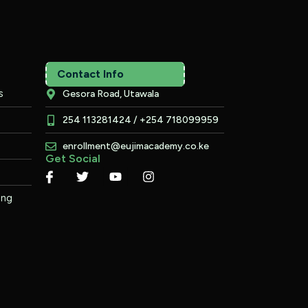
Contact Info
s
Gesora Road, Utawala
254 113281424 / +254 718099959
enrollment@eujimacademy.co.ke
Get Social
ing