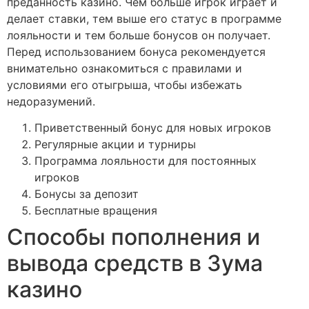
преданность казино. Чем больше игрок играет и
делает ставки, тем выше его статус в программе
лояльности и тем больше бонусов он получает.
Перед использованием бонуса рекомендуется
внимательно ознакомиться с правилами и
условиями его отыгрыша, чтобы избежать
недоразумений.
Приветственный бонус для новых игроков
Регулярные акции и турниры
Программа лояльности для постоянных
игроков
Бонусы за депозит
Бесплатные вращения
Способы пополнения и
вывода средств в Зума
казино