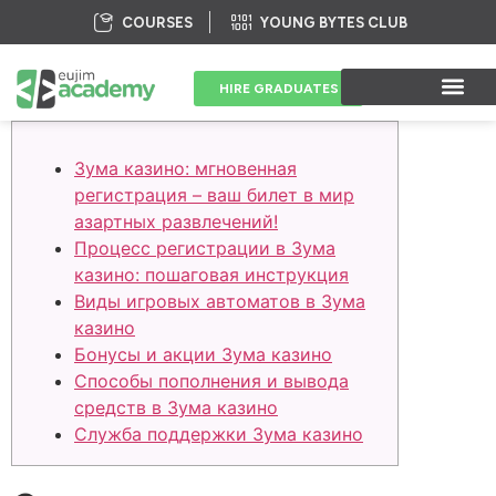
COURSES
YOUNG BYTES CLUB
HIRE GRADUATES
Зума казино: мгновенная
регистрация – ваш билет в мир
азартных развлечений!
Процесс регистрации в Зума
казино: пошаговая инструкция
Виды игровых автоматов в Зума
казино
Бонусы и акции Зума казино
Способы пополнения и вывода
средств в Зума казино
Служба поддержки Зума казино