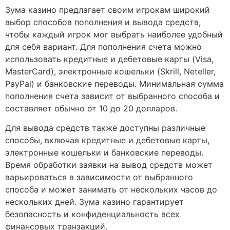
Зума казино предлагает своим игрокам широкий
выбор способов пополнения и вывода средств,
чтобы каждый игрок мог выбрать наиболее удобный
для себя вариант. Для пополнения счета можно
использовать кредитные и дебетовые карты (Visa,
MasterCard), электронные кошельки (Skrill, Neteller,
PayPal) и банковские переводы. Минимальная сумма
пополнения счета зависит от выбранного способа и
составляет обычно от 10 до 20 долларов.
Для вывода средств также доступны различные
способы, включая кредитные и дебетовые карты,
электронные кошельки и банковские переводы.
Время обработки заявки на вывод средств может
варьироваться в зависимости от выбранного
способа и может занимать от нескольких часов до
нескольких дней. Зума казино гарантирует
безопасность и конфиденциальность всех
финансовых транзакций.