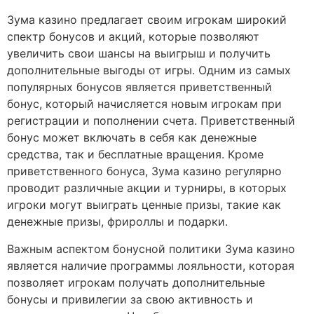
Зума казино предлагает своим игрокам широкий
спектр бонусов и акций, которые позволяют
увеличить свои шансы на выигрыш и получить
дополнительные выгоды от игры. Одним из самых
популярных бонусов является приветственный
бонус, который начисляется новым игрокам при
регистрации и пополнении счета. Приветственный
бонус может включать в себя как денежные
средства, так и бесплатные вращения. Кроме
приветственного бонуса, Зума казино регулярно
проводит различные акции и турниры, в которых
игроки могут выиграть ценные призы, такие как
денежные призы, фрироллы и подарки.
Важным аспектом бонусной политики Зума казино
является наличие программы лояльности, которая
позволяет игрокам получать дополнительные
бонусы и привилегии за свою активность и