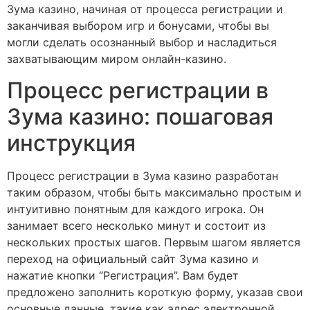
Зума казино, начиная от процесса регистрации и
заканчивая выбором игр и бонусами, чтобы вы
могли сделать осознанный выбор и насладиться
захватывающим миром онлайн-казино.
Процесс регистрации в
Зума казино: пошаговая
инструкция
Процесс регистрации в Зума казино разработан
таким образом, чтобы быть максимально простым и
интуитивно понятным для каждого игрока. Он
занимает всего несколько минут и состоит из
нескольких простых шагов. Первым шагом является
переход на официальный сайт Зума казино и
нажатие кнопки “Регистрация”. Вам будет
предложено заполнить короткую форму, указав свои
основные данные, такие как адрес электронной