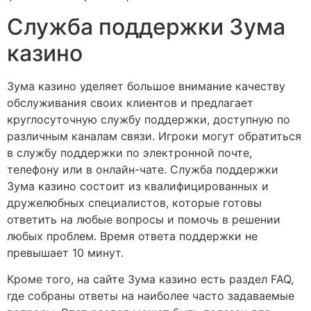
Служба поддержки Зума
казино
Зума казино уделяет большое внимание качеству
обслуживания своих клиентов и предлагает
круглосуточную службу поддержки, доступную по
различным каналам связи. Игроки могут обратиться
в службу поддержки по электронной почте,
телефону или в онлайн-чате. Служба поддержки
Зума казино состоит из квалифицированных и
дружелюбных специалистов, которые готовы
ответить на любые вопросы и помочь в решении
любых проблем. Время ответа поддержки не
превышает 10 минут.
Кроме того, на сайте Зума казино есть раздел FAQ,
где собраны ответы на наиболее часто задаваемые