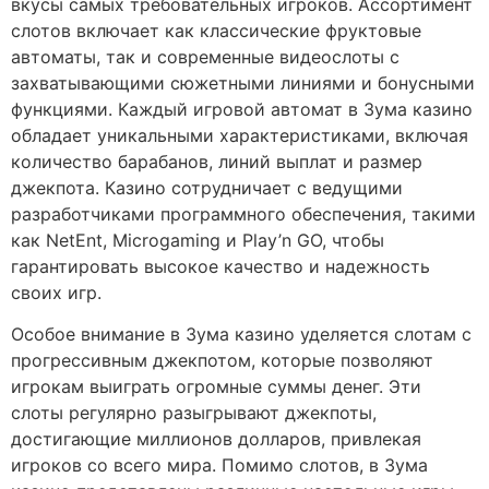
вкусы самых требовательных игроков. Ассортимент
слотов включает как классические фруктовые
автоматы, так и современные видеослоты с
захватывающими сюжетными линиями и бонусными
функциями. Каждый игровой автомат в Зума казино
обладает уникальными характеристиками, включая
количество барабанов, линий выплат и размер
джекпота. Казино сотрудничает с ведущими
разработчиками программного обеспечения, такими
как NetEnt, Microgaming и Play’n GO, чтобы
гарантировать высокое качество и надежность
своих игр.
Особое внимание в Зума казино уделяется слотам с
прогрессивным джекпотом, которые позволяют
игрокам выиграть огромные суммы денег. Эти
слоты регулярно разыгрывают джекпоты,
достигающие миллионов долларов, привлекая
игроков со всего мира. Помимо слотов, в Зума