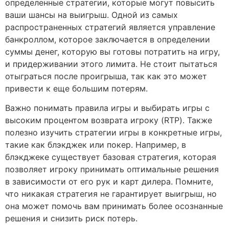
определенные стратегии, которые могут повысить
ваши шансы на выигрыш. Одной из самых
распространенных стратегий является управление
банкроллом, которое заключается в определении
суммы денег, которую вы готовы потратить на игру,
и придерживании этого лимита. Не стоит пытаться
отыграться после проигрыша, так как это может
привести к еще большим потерям.
Важно понимать правила игры и выбирать игры с
высоким процентом возврата игроку (RTP). Также
полезно изучить стратегии игры в конкретные игры,
такие как блэкджек или покер. Например, в
блэкджеке существует базовая стратегия, которая
позволяет игроку принимать оптимальные решения
в зависимости от его рук и карт дилера. Помните,
что никакая стратегия не гарантирует выигрыш, но
она может помочь вам принимать более осознанные
решения и снизить риск потерь.