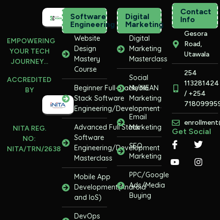
Contact
Software
Digital
Info
Engineering
Marketing
Gesora
Website
Digital
EMPOWERING
Road,
Design
Marketing
YOUR TECH
Utawala
Mastery
Masterclass
JOURNEY...
Course
254
Social
ACCREDITED
113281424
Beginner Full-Stack/MEAN
Media
BY
/ +254
Stack Software
Marketing
71809995
Engineering/Development
Email
enrollmen
Advanced Full Stack
Marketing
NITA REG.
Get Social
Software
NO:
SEO
Engineering/Development
NITA/TRN/2638
Marketing
Masterclass
PPC/Google
Mobile App
Ads/Media
Development(Android
Buying
and IoS)
DevOps