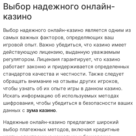
Выбор надежного онлайн-
казино
Выбор надежного онлайн-казино является одним из
самых важных факторов, определяющих ваш
игровой опыт. Важно убедиться, что казино имеет
действующую лицензию, выданную уважаемым
регулятором. Лицензия гарантирует, что казино
работает законно и придерживается определенных
стандартов качества и честности. Также следует
обращать внимание на отзывы других игроков,
чтобы узнать об их опыте игры в данном казино.
Искать информацию об используемых методах
шифрования, чтобы убедиться в безопасности ваших
данных с
зума казино
.
Надежные онлайн-казино предлагают широкий
выбор платежных методов, включая кредитные