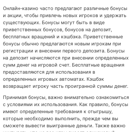
Онлайн-казино часто предлагают различные бонусы
и акции, чтобы привлечь новых игроков и удержать
существующих. Бонусы могут быть в виде
приветственных бонусов, бонусов на депозит,
бесплатных вращений и кэшбэка. Приветственные
бонусы обычно предлагаются новым игрокам при
регистрации и внесении первого депозита. Бонусы
на депозит начисляются при внесении определенных
сумм денег на игровой счет. Бесплатные вращения
предоставляются для использования в
определенных игровых автоматах. Кэшбэк
возвращает игроку часть проигранной суммы денег.
Принимая бонусы, важно внимательно ознакомиться
с условиями их использования. Как правило, бонусы
имеют определенные требования к отыгрышу,
которые необходимо выполнить, прежде чем вы
сможете вывести выигранные деньги. Также важно