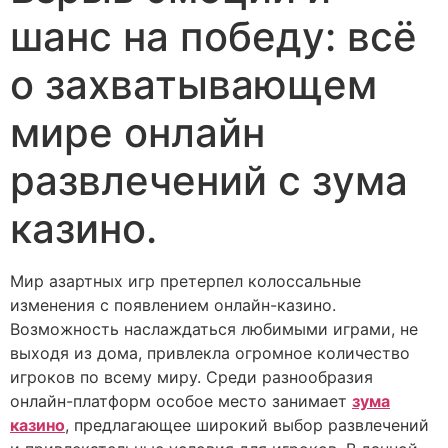
шанс на победу: всё
о захватывающем
мире онлайн
развлечений с зума
казино.
Мир азартных игр претерпел колоссальные
изменения с появлением онлайн-казино.
Возможность наслаждаться любимыми играми, не
выходя из дома, привлекла огромное количество
игроков по всему миру. Среди разнообразия
онлайн-платформ особое место занимает
зума
казино
, предлагающее широкий выбор развлечений