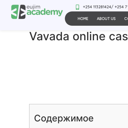
+254 113281424/ +254 
HOME
ABOUT US
C
Vavada online cas
Содержимое