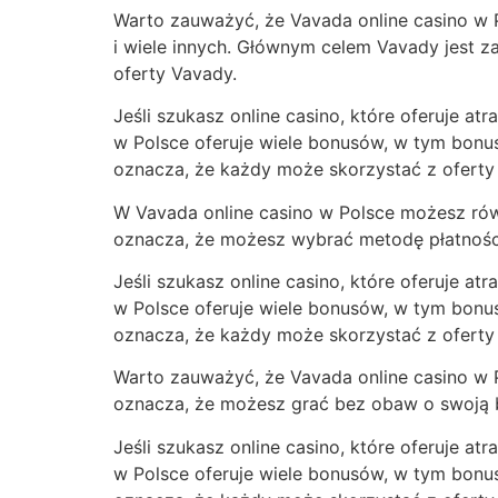
Warto zauważyć, że Vavada online casino w Po
i wiele innych. Głównym celem Vavady jest 
oferty Vavady.
Jeśli szukasz online casino, które oferuje a
w Polsce oferuje wiele bonusów, w tym bonus
oznacza, że każdy może skorzystać z oferty
W Vavada online casino w Polsce możesz równ
oznacza, że możesz wybrać metodę płatności
Jeśli szukasz online casino, które oferuje a
w Polsce oferuje wiele bonusów, w tym bonus
oznacza, że każdy może skorzystać z oferty
Warto zauważyć, że Vavada online casino w P
oznacza, że możesz grać bez obaw o swoją 
Jeśli szukasz online casino, które oferuje a
w Polsce oferuje wiele bonusów, w tym bonus