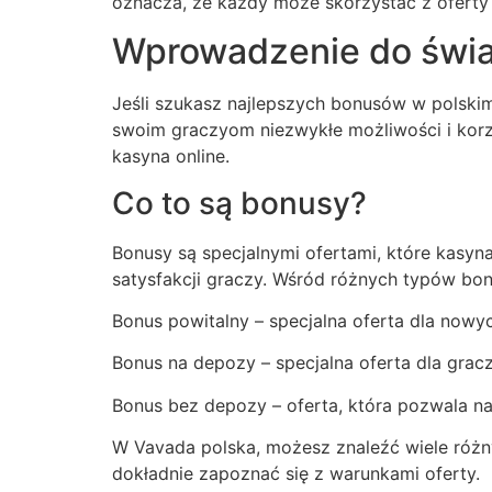
oznacza, że każdy może skorzystać z oferty
Wprowadzenie do świ
Jeśli szukasz najlepszych bonusów w polskim
swoim graczyom niezwykłe możliwości i kor
kasyna online.
Co to są bonusy?
Bonusy są specjalnymi ofertami, które kasyn
satysfakcji graczy. Wśród różnych typów bon
Bonus powitalny – specjalna oferta dla nowy
Bonus na depozy – specjalna oferta dla gracz
Bonus bez depozy – oferta, która pozwala n
W Vavada polska, możesz znaleźć wiele różn
dokładnie zapoznać się z warunkami oferty.