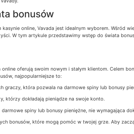
 Vavady.
ata bonusów
 kasynie online, Vavada jest idealnym wyborem. Wśród wie
zyści. W tym artykule przedstawimy wstęp do świata bon
a online oferują swoim nowym i stałym klientom. Celem bon
usów, najpopularniejsze to:
ch graczy, która pozwala na darmowe spiny lub bonusy pie
y, którzy dokładają pieniądze na swoje konto.
a darmowe spiny lub bonusy pieniężne, nie wymagająca dok
ych bonusów, które mogą pomóc w twojej grze. Aby zacząć