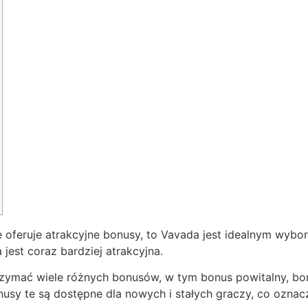
re oferuje atrakcyjne bonusy, to Vavada jest idealnym wybo
jest coraz bardziej atrakcyjna.
zymać wiele różnych bonusów, w tym bonus powitalny, bo
nusy te są dostępne dla nowych i stałych graczy, co oznac