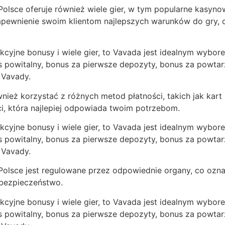
lsce oferuje również wiele gier, w tym popularne kasynow
zapewnienie swoim klientom najlepszych warunków do gry,
trakcyjne bonusy i wiele gier, to Vavada jest idealnym wyb
 powitalny, bonus za pierwsze depozyty, bonus za powtarza
 Vavady.
ież korzystać z różnych metod płatności, takich jak kart 
, która najlepiej odpowiada twoim potrzebom.
trakcyjne bonusy i wiele gier, to Vavada jest idealnym wyb
 powitalny, bonus za pierwsze depozyty, bonus za powtarza
 Vavady.
olsce jest regulowane przez odpowiednie organy, co oznac
bezpieczeństwo.
trakcyjne bonusy i wiele gier, to Vavada jest idealnym wyb
 powitalny, bonus za pierwsze depozyty, bonus za powtarza