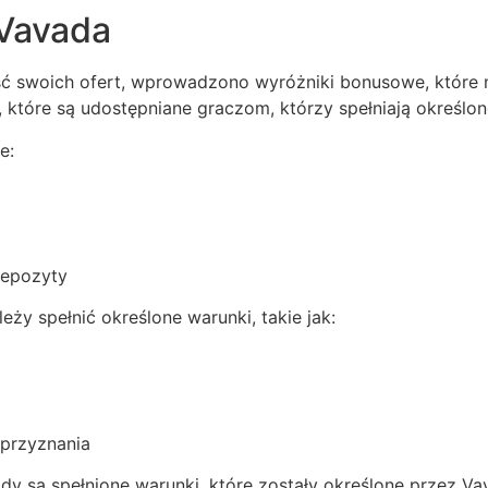
Vavada
ść swoich ofert, wprowadzono wyróżniki bonusowe, które
 które są udostępniane graczom, którzy spełniają określon
e:
depozyty
ży spełnić określone warunki, takie jak:
 przyznania
y są spełnione warunki, które zostały określone przez Va