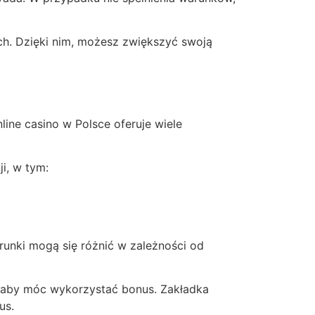
h. Dzięki nim, możesz zwiększyć swoją
ine casino w Polsce oferuje wiele
i, w tym:
runki mogą się różnić w zależności od
 aby móc wykorzystać bonus. Zakładka
us.