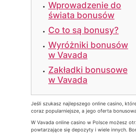
Wprowadzenie do
świata bonusów
Co to są bonusy?
Wyróżniki bonusów
w Vavada
Zakładki bonusowe
w Vavada
Jeśli szukasz najlepszego online casino, któ
coraz popularniejsze, a jego oferta bonusowa 
W Vavada online casino w Polsce możesz otr
powtarzające się depozyty i wiele innych. Bo