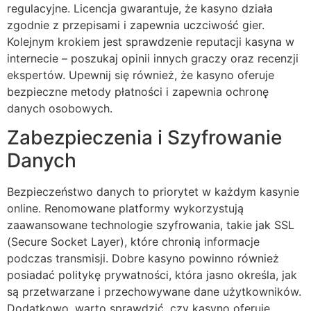
regulacyjne. Licencja gwarantuje, że kasyno działa
zgodnie z przepisami i zapewnia uczciwość gier.
Kolejnym krokiem jest sprawdzenie reputacji kasyna w
internecie – poszukaj opinii innych graczy oraz recenzji
ekspertów. Upewnij się również, że kasyno oferuje
bezpieczne metody płatności i zapewnia ochronę
danych osobowych.
Zabezpieczenia i Szyfrowanie
Danych
Bezpieczeństwo danych to priorytet w każdym kasynie
online. Renomowane platformy wykorzystują
zaawansowane technologie szyfrowania, takie jak SSL
(Secure Socket Layer), które chronią informacje
podczas transmisji. Dobre kasyno powinno również
posiadać politykę prywatności, która jasno określa, jak
są przetwarzane i przechowywane dane użytkowników.
Dodatkowo, warto sprawdzić, czy kasyno oferuje