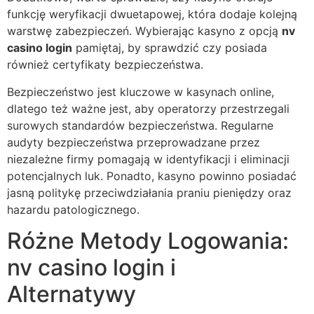
funkcję weryfikacji dwuetapowej, która dodaje kolejną
warstwę zabezpieczeń. Wybierając kasyno z opcją
nv
casino login
pamiętaj, by sprawdzić czy posiada
również certyfikaty bezpieczeństwa.
Bezpieczeństwo jest kluczowe w kasynach online,
dlatego też ważne jest, aby operatorzy przestrzegali
surowych standardów bezpieczeństwa. Regularne
audyty bezpieczeństwa przeprowadzane przez
niezależne firmy pomagają w identyfikacji i eliminacji
potencjalnych luk. Ponadto, kasyno powinno posiadać
jasną politykę przeciwdziałania praniu pieniędzy oraz
hazardu patologicznego.
Różne Metody Logowania:
nv casino login i
Alternatywy