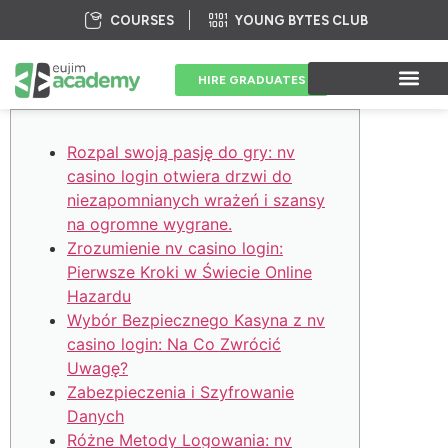
COURSES
YOUNG BYTES CLUB
HIRE GRADUATES
Rozpal swoją pasję do gry: nv
casino login otwiera drzwi do
niezapomnianych wrażeń i szansy
na ogromne wygrane.
Zrozumienie nv casino login:
Pierwsze Kroki w Świecie Online
Hazardu
Wybór Bezpiecznego Kasyna z nv
casino login: Na Co Zwrócić
Uwagę?
Zabezpieczenia i Szyfrowanie
Danych
Różne Metody Logowania: nv