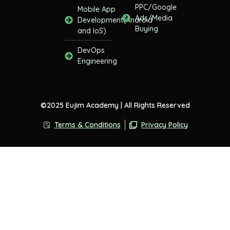
PPC/Google
Mobile App
Ads/Media
Development(Android
Buying
and IoS)
DevOps
Engineering
©2025 Eujim Academy | All Rights Reserved
Terms & Conditions
Privacy Policy