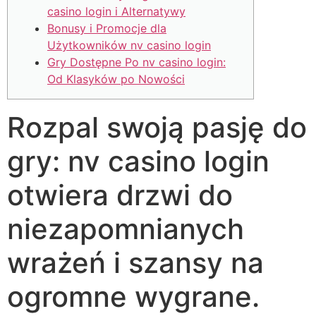
casino login i Alternatywy
Bonusy i Promocje dla
Użytkowników nv casino login
Gry Dostępne Po nv casino login:
Od Klasyków po Nowości
Rozpal swoją pasję do
gry: nv casino login
otwiera drzwi do
niezapomnianych
wrażeń i szansy na
ogromne wygrane.