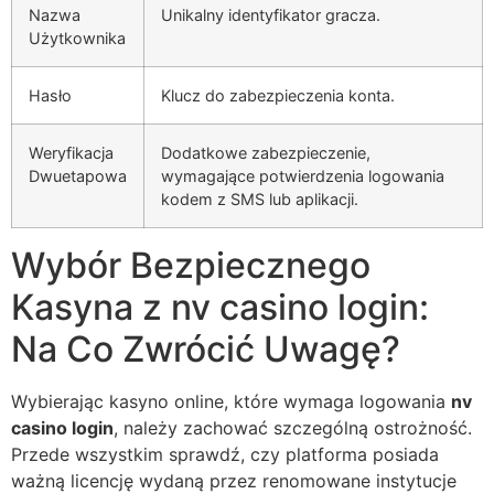
Nazwa
Unikalny identyfikator gracza.
Użytkownika
Hasło
Klucz do zabezpieczenia konta.
Weryfikacja
Dodatkowe zabezpieczenie,
Dwuetapowa
wymagające potwierdzenia logowania
kodem z SMS lub aplikacji.
Wybór Bezpiecznego
Kasyna z nv casino login:
Na Co Zwrócić Uwagę?
Wybierając kasyno online, które wymaga logowania
nv
casino login
, należy zachować szczególną ostrożność.
Przede wszystkim sprawdź, czy platforma posiada
ważną licencję wydaną przez renomowane instytucje