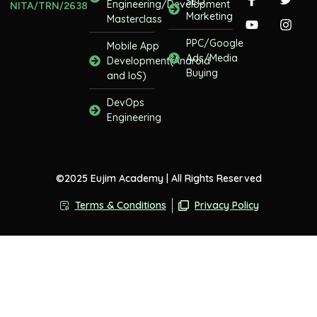
SEO
Engineering/Development
NITA/TRN/2638
Marketing
Masterclass
PPC/Google
Mobile App
Ads/Media
Development(Android
Buying
and IoS)
DevOps
Engineering
©2025 Eujim Academy | All Rights Reserved
Terms & Conditions
Privacy Policy