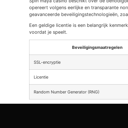
Spin maya casino beschikt over de benodigde l
opereert volgens eerlijke en transparante no
geavanceerde beveiligingstechnologieën, zoa
Een geldige licentie is een belangrijk kenmer
voordat je speelt.
Beveiligingsmaatregelen
SSL-encryptie
Licentie
Random Number Generator (RNG)