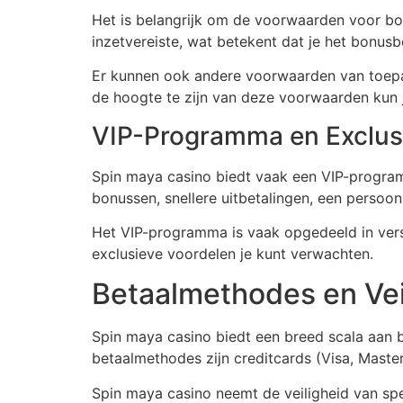
Het is belangrijk om de voorwaarden voor bo
inzetvereiste, wat betekent dat je het bonus
Er kunnen ook andere voorwaarden van toepas
de hoogte te zijn van deze voorwaarden kun 
VIP-Programma en Exclus
Spin maya casino biedt vaak een VIP-program
bonussen, snellere uitbetalingen, een persoo
Het VIP-programma is vaak opgedeeld in vers
exclusieve voordelen je kunt verwachten.
Betaalmethodes en Vei
Spin maya casino biedt een breed scala aan 
betaalmethodes zijn creditcards (Visa, Masterc
Spin maya casino neemt de veiligheid van spe