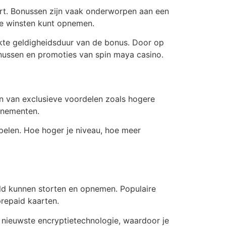
rt. Bonussen zijn vaak onderworpen aan een
de winsten kunt opnemen.
kte geldigheidsduur van de bonus. Door op
onussen en promoties van spin maya casino.
n van exclusieve voordelen zoals hogere
enementen.
pelen. Hoe hoger je niveau, hoe meer
eld kunnen storten en opnemen. Populaire
prepaid kaarten.
e nieuwste encryptietechnologie, waardoor je