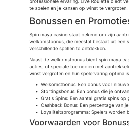
professionele ervaring. Live Roulette biedt v
te spelen en je kansen op winst te vergroten.
Bonussen en Promoties
Spin maya casino staat bekend om zijn aant
welkomstbonus, die meestal bestaat uit een 
verschillende spellen te ontdekken.
Naast de welkomstbonus biedt spin maya casi
acties, of speciale toernooien met aantrekke
winst vergroten en hun spelervaring optimalis
Welkomstbonus: Een bonus voor nieuwe sp
Stortingsbonus: Een bonus die je ontvan
Gratis Spins: Een aantal gratis spins op 
Cashback Bonus: Een percentage van je 
Loyaliteitsprogramma: Spelers worden be
Voorwaarden voor Bonus