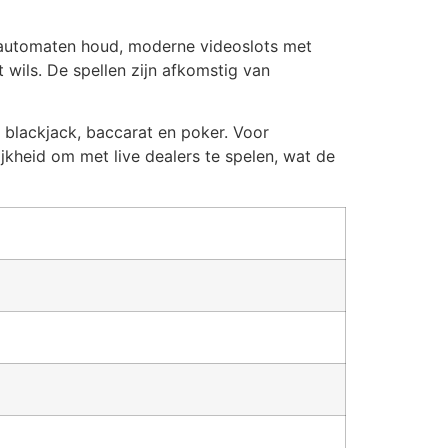
itautomaten houd, moderne videoslots met
t wils. De spellen zijn afkomstig van
, blackjack, baccarat en poker. Voor
jkheid om met live dealers te spelen, wat de