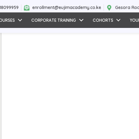
718099959
enrollment@eujimacademy.co.ke
Gesora Roa
OURSES
CORPORATE TRAINING
COHORTS
YOU