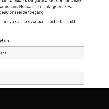
 aan te bieden. Dit garandeert dat het casino
hermd zijn. Het casino maakt gebruik van
ngeautoriseerde toegang.
in maya casino over een licentie beschikt
etails
vens.