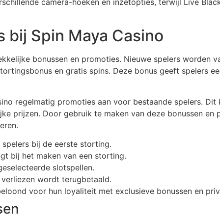
erschillende camera-hoeken en inzetopties, terwijl Live Blac
 bij Spin Maya Casino
rekkelijke bonussen en promoties. Nieuwe spelers worden 
stortingsbonus en gratis spins. Deze bonus geeft spelers 
no regelmatig promoties aan voor bestaande spelers. Dit 
lijke prijzen. Door gebruik te maken van deze bonussen en
eren.
elers bij de eerste storting.
gt bij het maken van een storting.
geselecteerde slotspellen.
verliezen wordt terugbetaald.
loond voor hun loyaliteit met exclusieve bonussen en priv
sen