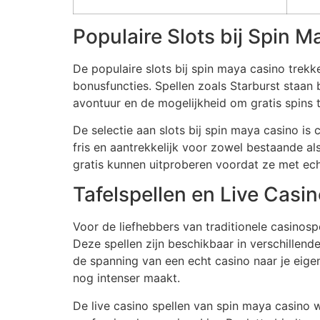
Populaire Slots bij Spin 
De populaire slots bij spin maya casino tre
bonusfuncties. Spellen zoals Starburst staa
avontuur en de mogelijkheid om gratis spins 
De selectie aan slots bij spin maya casino is
fris en aantrekkelijk voor zowel bestaande a
gratis kunnen uitproberen voordat ze met ech
Tafelspellen en Live Casi
Voor de liefhebbers van traditionele casinosp
Deze spellen zijn beschikbaar in verschillende
de spanning van een echt casino naar je eigen
nog intenser maakt.
De live casino spellen van spin maya casino