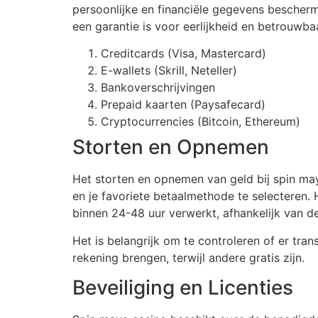
persoonlijke en financiële gegevens bescherm
een garantie is voor eerlijkheid en betrouwba
Creditcards (Visa, Mastercard)
E-wallets (Skrill, Neteller)
Bankoverschrijvingen
Prepaid kaarten (Paysafecard)
Cryptocurrencies (Bitcoin, Ethereum)
Storten en Opnemen
Het storten en opnemen van geld bij spin ma
en je favoriete betaalmethode te selecteren
binnen 24-48 uur verwerkt, afhankelijk van d
Het is belangrijk om te controleren of er t
rekening brengen, terwijl andere gratis zijn.
Beveiliging en Licenties