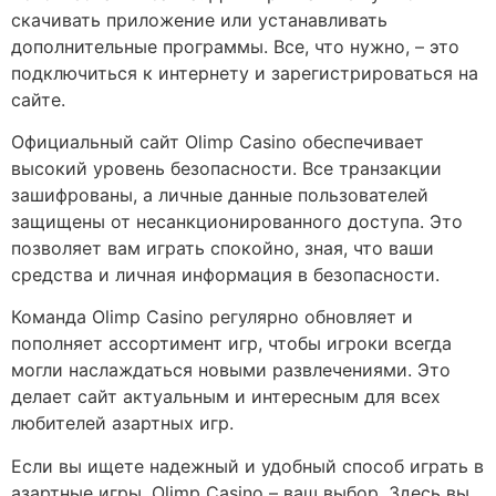
скачивать приложение или устанавливать
дополнительные программы. Все, что нужно, – это
подключиться к интернету и зарегистрироваться на
сайте.
Официальный сайт Olimp Casino обеспечивает
высокий уровень безопасности. Все транзакции
зашифрованы, а личные данные пользователей
защищены от несанкционированного доступа. Это
позволяет вам играть спокойно, зная, что ваши
средства и личная информация в безопасности.
Команда Olimp Casino регулярно обновляет и
пополняет ассортимент игр, чтобы игроки всегда
могли наслаждаться новыми развлечениями. Это
делает сайт актуальным и интересным для всех
любителей азартных игр.
Если вы ищете надежный и удобный способ играть в
азартные игры, Olimp Casino – ваш выбор. Здесь вы