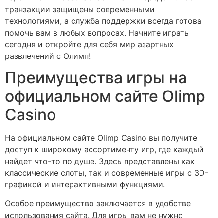
транзакции защищены современными
технологиями, а служба поддержки всегда готова
помочь вам в любых вопросах. Начните играть
сегодня и откройте для себя мир азартных
развлечений с Олимп!
Преимущества игры на
официальном сайте Olimp
Casino
На официальном сайте Olimp Casino вы получите
доступ к широкому ассортименту игр, где каждый
найдет что-то по душе. Здесь представлены как
классические слоты, так и современные игры с 3D-
графикой и интерактивными функциями.
Особое преимущество заключается в удобстве
использования сайта. Для игры вам не нужно