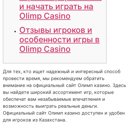
и начать играть на
Olimp Casino
Отзывы игроков и
особенности игры в
Olimp Casino
Для тех, кто ищет надежный и интересный способ
провести время, мы рекомендуем обратить
внимание на официальный сайт Олимп казино. Здесь
вы найдете широкий ассортимент игр, которые
обеспечат вам незабываемые впечатления и
возможность выиграть реальные деньги.
Официальный сайт Олимп казино доступен и удобен
для игроков из Казахстана.