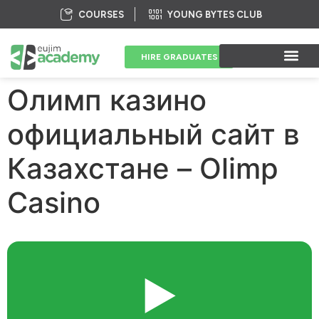
COURSES
YOUNG BYTES CLUB
HIRE GRADUATES
Олимп казино
официальный сайт в
Казахстане – Olimp
Casino
▶️