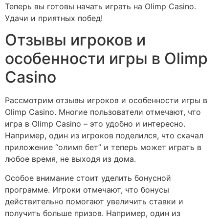
Теперь вы готовы начать играть на Olimp Casino.
Удачи и приятных побед!
Отзывы игроков и
особенности игры в Olimp
Casino
Рассмотрим отзывы игроков и особенности игры в
Olimp Casino. Многие пользователи отмечают, что
игра в Olimp Casino – это удобно и интересно.
Например, один из игроков поделился, что скачал
приложение “олимп бет” и теперь может играть в
любое время, не выходя из дома.
Особое внимание стоит уделить бонусной
программе. Игроки отмечают, что бонусы
действительно помогают увеличить ставки и
получить больше призов. Например, один из