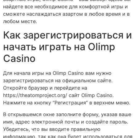
найдете все необходимое для комфортной игры и
сможете наслаждаться азартом в любое время и в
любом месте.
Как зарегистрироваться и
начать играть на Olimp
Casino
Для начала игры на Olimp Casino вам нужно
зарегистрироваться на официальном сайте.
Откройте браузер и перейдите на
https://theatomproject.org/ сайт Olimp Casino.
Нажмите на кнопку “Регистрация” в верхнем меню.
В открывшемся окне заполните форму, указав ваше
имя, адрес электронной почты и создайте пароль.
Убедитесь, что вы вводите правильную
информацию, так как она будет использоваться для