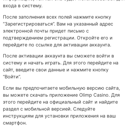
входа в систему.
После заполнения всех полей нажмите кнопку
“Зарегистрироваться”. Вам на указанный адрес
электронной почты придет письмо с
подтверждением регистрации. Откройте его и
перейдите по ссылке для активации аккаунта.
После активации аккаунта вы сможете войти в
систему и начать играть. Для этого перейдите на
сайт, введите свои данные и нажмите кнопку
“Войти”.
Если вы предпочитаете мобильную версию сайта,
вы можете скачать приложение Olimp Casino. Для
этого перейдите на официальный сайт и найдите
раздел с мобильной версией. Следуйте
инструкциям для установки приложения на ваш
смартфон.