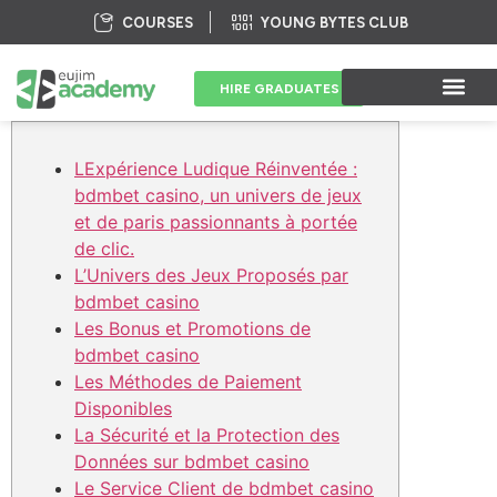
COURSES
YOUNG BYTES CLUB
HIRE GRADUATES
LExpérience Ludique Réinventée :
bdmbet casino, un univers de jeux
et de paris passionnants à portée
de clic.
L’Univers des Jeux Proposés par
bdmbet casino
Les Bonus et Promotions de
bdmbet casino
Les Méthodes de Paiement
Disponibles
La Sécurité et la Protection des
Données sur bdmbet casino
Le Service Client de bdmbet casino