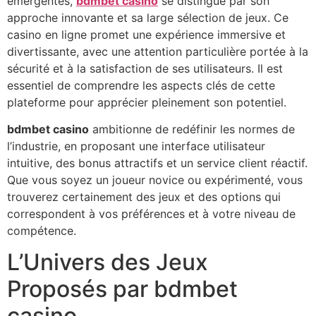
émergentes,
bdmbet casino
se distingue par son
approche innovante et sa large sélection de jeux. Ce
casino en ligne promet une expérience immersive et
divertissante, avec une attention particulière portée à la
sécurité et à la satisfaction de ses utilisateurs. Il est
essentiel de comprendre les aspects clés de cette
plateforme pour apprécier pleinement son potentiel.
bdmbet casino
ambitionne de redéfinir les normes de
l’industrie, en proposant une interface utilisateur
intuitive, des bonus attractifs et un service client réactif.
Que vous soyez un joueur novice ou expérimenté, vous
trouverez certainement des jeux et des options qui
correspondent à vos préférences et à votre niveau de
compétence.
L’Univers des Jeux
Proposés par bdmbet
casino