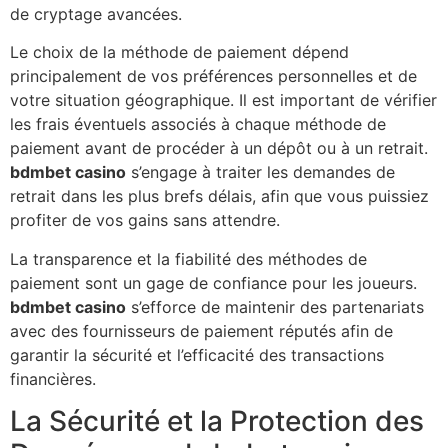
de cryptage avancées.
Le choix de la méthode de paiement dépend
principalement de vos préférences personnelles et de
votre situation géographique. Il est important de vérifier
les frais éventuels associés à chaque méthode de
paiement avant de procéder à un dépôt ou à un retrait.
bdmbet casino
s’engage à traiter les demandes de
retrait dans les plus brefs délais, afin que vous puissiez
profiter de vos gains sans attendre.
La transparence et la fiabilité des méthodes de
paiement sont un gage de confiance pour les joueurs.
bdmbet casino
s’efforce de maintenir des partenariats
avec des fournisseurs de paiement réputés afin de
garantir la sécurité et l’efficacité des transactions
financières.
La Sécurité et la Protection des