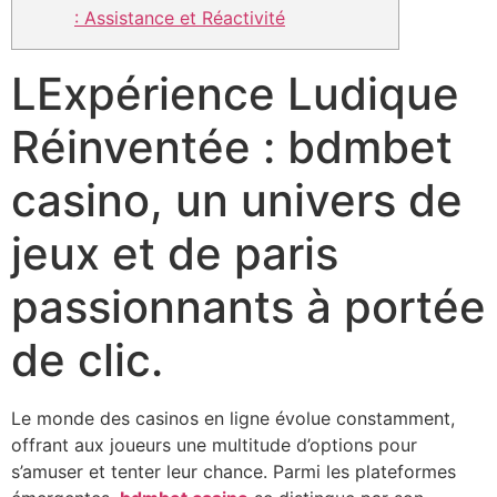
: Assistance et Réactivité
LExpérience Ludique
Réinventée : bdmbet
casino, un univers de
jeux et de paris
passionnants à portée
de clic.
Le monde des casinos en ligne évolue constamment,
offrant aux joueurs une multitude d’options pour
s’amuser et tenter leur chance. Parmi les plateformes