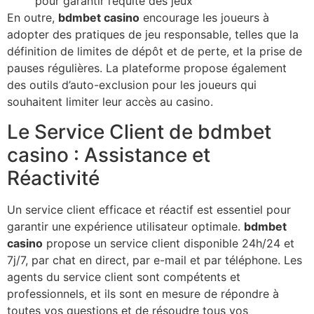
pour garantir l’équité des jeux
En outre,
bdmbet casino
encourage les joueurs à
adopter des pratiques de jeu responsable, telles que la
définition de limites de dépôt et de perte, et la prise de
pauses régulières. La plateforme propose également
des outils d’auto-exclusion pour les joueurs qui
souhaitent limiter leur accès au casino.
Le Service Client de bdmbet
casino : Assistance et
Réactivité
Un service client efficace et réactif est essentiel pour
garantir une expérience utilisateur optimale.
bdmbet
casino
propose un service client disponible 24h/24 et
7j/7, par chat en direct, par e-mail et par téléphone. Les
agents du service client sont compétents et
professionnels, et ils sont en mesure de répondre à
toutes vos questions et de résoudre tous vos