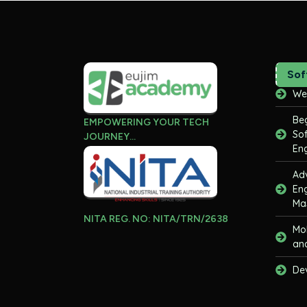
Sof
We
Be
EMPOWERING YOUR TECH
So
JOURNEY...
En
ACCREDITED BY
Ad
En
Ma
NITA REG. NO: NITA/TRN/2638
Mo
and
De