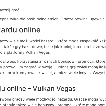
acznij grać!
pne tylko dla osób pełnoletnich. Gracze powinni upewnić si
ardu online
aczy wiele możliwości hazardu, które mogą zaspokoić każd
, a także gry hazardowe, takie jak kocioł, loteria, a także
jąc z platformy Vulkan Vegas.
możliwość korzystania z różnych bonusów i promocji, które
y pozwoli im zagrać w swoją ulubioną grę zwiększoną iloś
ak karta kredytowa, e-wallet, a także wiele innych. Wszyst
du online – Vulkan Vegas
 swoim graczy wiele możliwości hazardu. Gracze mogą wybra
no oferuje także wiele bonusów i promocji, które mogą po