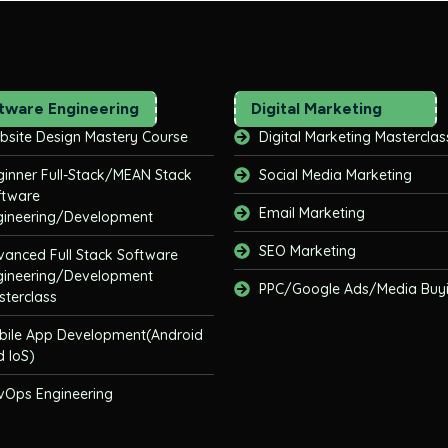
tware Engineering
Digital Marketing
bsite Design Mastery Course
Digital Marketing Masterclas
ginner Full-Stack/MEAN Stack
Social Media Marketing
ftware
Email Marketing
gineering/Development
SEO Marketing
vanced Full Stack Software
gineering/Development
PPC/Google Ads/Media Buy
sterclass
bile App Development(Android
 IoS)
vOps Engineering