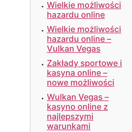
Wielkie możliwości
hazardu online
Wielkie możliwości
hazardu online –
Vulkan Vegas
Zakłady sportowe i
kasyna online –
nowe możliwości
Wulkan Vegas –
kasyno online z
najlepszymi
warunkami