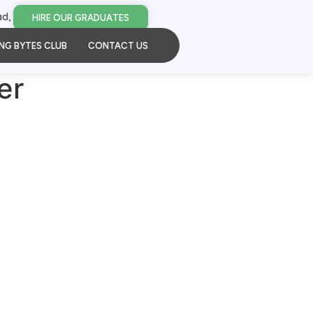
d, Utawala
HIRE OUR GRADUATES
NG BYTES CLUB
CONTACT US
er