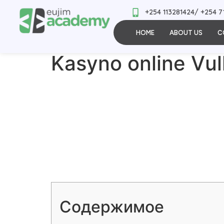
+254 113281424/ +254 
HOME
ABOUT US
C
Kasyno online Vul
Содержимое