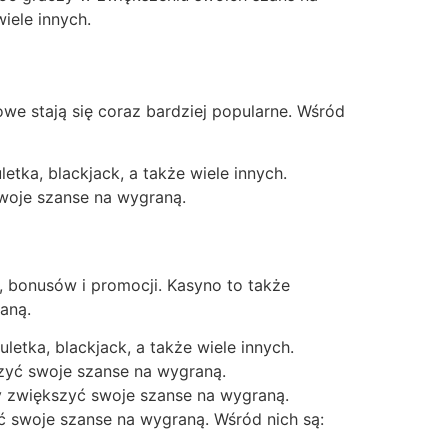
iele innych.
owe stają się coraz bardziej popularne. Wśród
etka, blackjack, a także wiele innych.
woje szanse na wygraną.
, bonusów i promocji. Kasyno to także
aną.
etka, blackjack, a także wiele innych.
zyć swoje szanse na wygraną.
y zwiększyć swoje szanse na wygraną.
ć swoje szanse na wygraną. Wśród nich są: