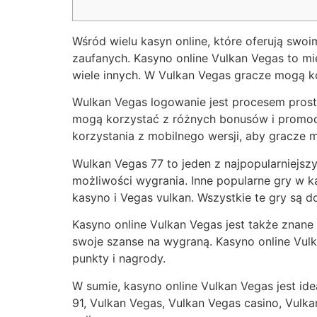
Wśród wielu kasyn online, które oferują sw
zaufanych. Kasyno online Vulkan Vegas to mie
wiele innych. W Vulkan Vegas gracze mogą kor
Wulkan Vegas logowanie jest procesem prosty
mogą korzystać z różnych bonusów i promocj
korzystania z mobilnego wersji, aby gracze 
Wulkan Vegas 77 to jeden z najpopularniejszy
możliwości wygrania. Inne popularne gry w k
kasyno i Vegas vulkan. Wszystkie te gry są d
Kasyno online Vulkan Vegas jest także znane
swoje szanse na wygraną. Kasyno online Vulk
punkty i nagrody.
W sumie, kasyno online Vulkan Vegas jest id
91, Vulkan Vegas, Vulkan Vegas casino, Vulka