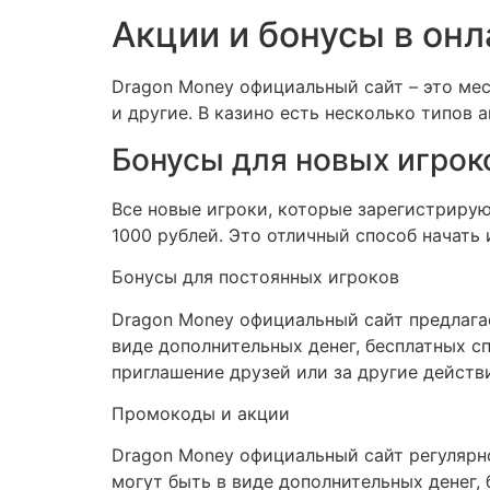
Акции и бонусы в он
Dragon Money официальный сайт – это мес
и другие. В казино есть несколько типов 
Бонусы для новых игрок
Все новые игроки, которые зарегистрирую
1000 рублей. Это отличный способ начать 
Бонусы для постоянных игроков
Dragon Money официальный сайт предлагае
виде дополнительных денег, бесплатных сп
приглашение друзей или за другие действ
Промокоды и акции
Dragon Money официальный сайт регулярн
могут быть в виде дополнительных денег,