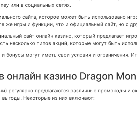
ney или в социальных сетях.
иального сайта, которое может быть использовано игр
е же игры и функции, что и официальный сайт, но с д
циальный сайт онлайн казино, который предлагает игр
сть несколько типов акций, которые могут быть испол
 и бонусы могут иметь свои условия и ограничения. И
в онлайн казино Dragon Mon
ани) регулярно предлагаются различные промокоды и с
 выгоды. Некоторые из них включают: