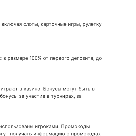
 включая слоты, карточные игры, рулетку
 в размере 100% от первого депозита, до
играют в казино. Бонусы могут быть в
бонусы за участие в турнирах, за
 использованы игроками. Промокоды
могут получать информацию о промокодах