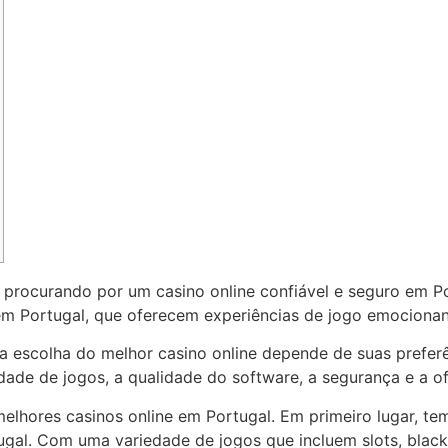
 procurando por um casino online confiável e seguro em Port
em Portugal, que oferecem experiências de jogo emocionan
a escolha do melhor casino online depende de suas preferê
dade de jogos, a qualidade do software, a segurança e a o
elhores casinos online em Portugal. Em primeiro lugar, te
ugal. Com uma variedade de jogos que incluem slots, blackj