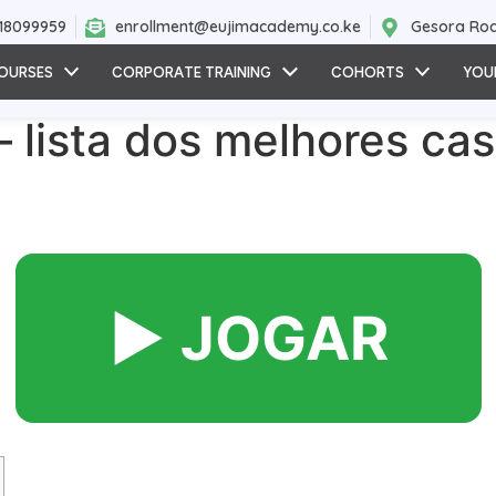
718099959
enrollment@eujimacademy.co.ke
Gesora Roa
OURSES
CORPORATE TRAINING
COHORTS
YOU
– lista dos melhores ca
▶️ JOGAR