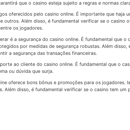
rantirá que o casino esteja sujeito a regras e normas clar
ogos oferecidos pelo casino online. É importante que haja
tre outros. Além disso, é fundamental verificar se o casino
 entre os jogadores.
erar é a segurança do casino online. É fundamental que o 
otegidos por medidas de segurança robustas. Além disso, é
ntir a segurança das transações financeiras.
porte ao cliente do casino online. É fundamental que o cas
ema ou dúvida que surja.
online oferece bons bônus e promoções para os jogadores. I
os. Além disso, é fundamental verificar se o casino tem u