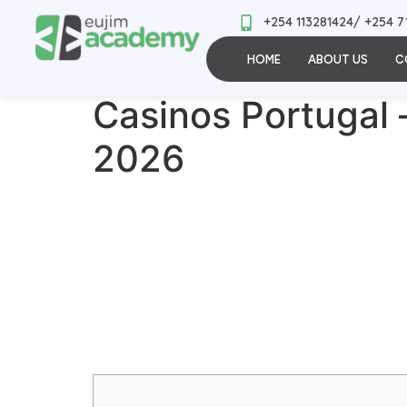
+254 113281424/ +254 
HOME
ABOUT US
C
Casinos Portugal 
2026