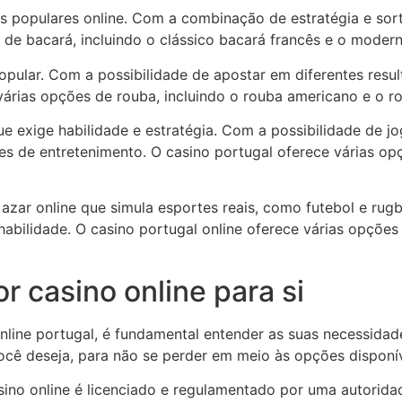
s populares online. Com a combinação de estratégia e sor
 de bacará, incluindo o clássico bacará francês e o moder
opular. Com a possibilidade de apostar em diferentes resul
 várias opções de rouba, incluindo o rouba americano e o r
e exige habilidade e estratégia. Com a possibilidade de jo
s de entretenimento. O casino portugal oferece várias op
e azar online que simula esportes reais, como futebol e ru
habilidade. O casino portugal online oferece várias opções 
 casino online para si
nline portugal, é fundamental entender as suas necessida
você deseja, para não se perder em meio às opções disponív
casino online é licenciado e regulamentado por uma autori