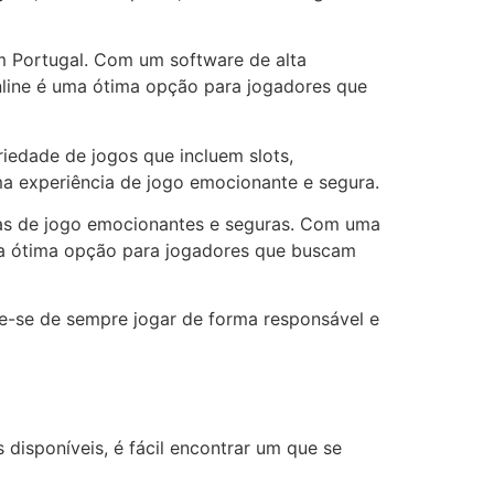
m Portugal. Com um software de alta
Online é uma ótima opção para jogadores que
iedade de jogos que incluem slots,
ma experiência de jogo emocionante e segura.
cias de jogo emocionantes e seguras. Com uma
uma ótima opção para jogadores que buscam
re-se de sempre jogar de forma responsável e
disponíveis, é fácil encontrar um que se