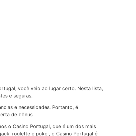
ugal, você veio ao lugar certo. Nesta lista,
tes e seguras.
ncias e necessidades. Portanto, é
ferta de bônus.
mos o Casino Portugal, que é um dos mais
ack, roulette e poker, o Casino Portugal é