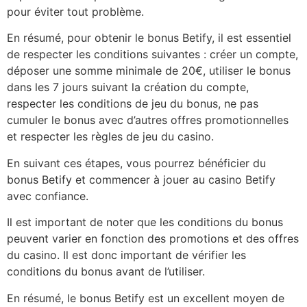
pour éviter tout problème.
En résumé, pour obtenir le bonus Betify, il est essentiel
de respecter les conditions suivantes : créer un compte,
déposer une somme minimale de 20€, utiliser le bonus
dans les 7 jours suivant la création du compte,
respecter les conditions de jeu du bonus, ne pas
cumuler le bonus avec d’autres offres promotionnelles
et respecter les règles de jeu du casino.
En suivant ces étapes, vous pourrez bénéficier du
bonus Betify et commencer à jouer au casino Betify
avec confiance.
Il est important de noter que les conditions du bonus
peuvent varier en fonction des promotions et des offres
du casino. Il est donc important de vérifier les
conditions du bonus avant de l’utiliser.
En résumé, le bonus Betify est un excellent moyen de