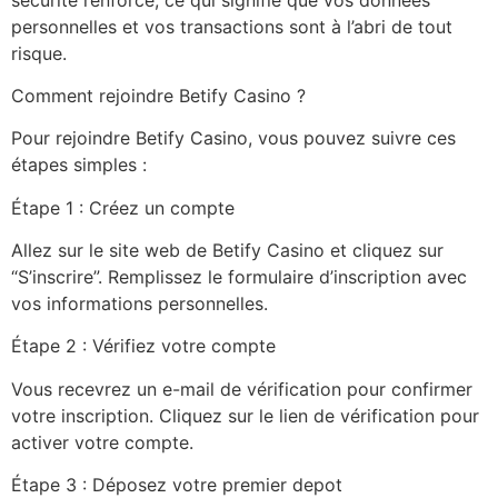
personnelles et vos transactions sont à l’abri de tout
risque.
Comment rejoindre Betify Casino ?
Pour rejoindre Betify Casino, vous pouvez suivre ces
étapes simples :
Étape 1 : Créez un compte
Allez sur le site web de Betify Casino et cliquez sur
“S’inscrire”. Remplissez le formulaire d’inscription avec
vos informations personnelles.
Étape 2 : Vérifiez votre compte
Vous recevrez un e-mail de vérification pour confirmer
votre inscription. Cliquez sur le lien de vérification pour
activer votre compte.
Étape 3 : Déposez votre premier depot