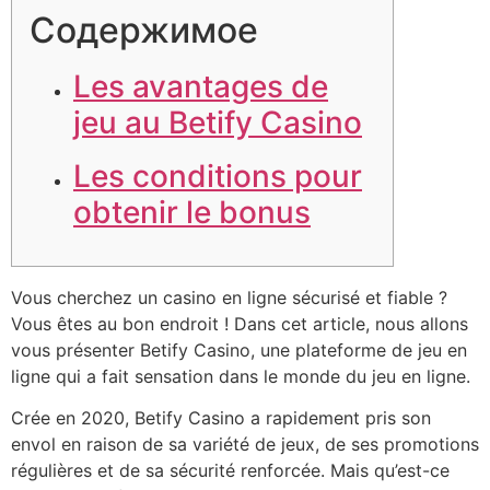
Содержимое
Les avantages de
jeu au Betify Casino
Les conditions pour
obtenir le bonus
Vous cherchez un casino en ligne sécurisé et fiable ?
Vous êtes au bon endroit ! Dans cet article, nous allons
vous présenter Betify Casino, une plateforme de jeu en
ligne qui a fait sensation dans le monde du jeu en ligne.
Crée en 2020, Betify Casino a rapidement pris son
envol en raison de sa variété de jeux, de ses promotions
régulières et de sa sécurité renforcée. Mais qu’est-ce