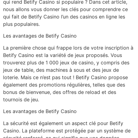
qui rend Betify Casino si populaire ? Dans cet article,
nous allons vous donner les clés pour comprendre ce
qui fait de Betify Casino l’un des casinos en ligne les
plus populaires.
Les avantages de Betify Casino
La première chose qui frappe lors de votre inscription à
Betify Casino est la variété de jeux proposés. Vous
trouverez plus de 1 000 jeux de casino, y compris des
jeux de table, des machines à sous et des jeux de
loterie. Mais ce n’est pas tout ! Betify Casino propose
également des promotions régulières, telles que des
bonus de bienvenue, des offres de reload et des
tournois de jeu.
Les avantages de Betify Casino
La sécurité est également un aspect clé pour Betify
Casino. La plateforme est protégée par un système de
sécurité renforcé, ce qui signifie que vos données