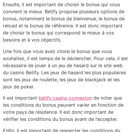
Ensuite, il est important de choisir le bonus qui vous
convient le mieux. Betify propose plusieurs options de
bonus, notamment le bonus de bienvenue, le bonus de
reload et le bonus de référence. Il est donc important
de choisir le bonus qui correspond le mieux à vos
besoins et à vos objectifs.
Une fois que vous avez choisi le bonus que vous
souhaitez, il est temps de le déclencher. Pour cela, il est
nécessaire de jouer à un jeu de hasard sur le site web
du casino Betify. Les jeux de hasard les plus populaires
sont les jeux de roulette, les jeux de blackjack et les
jeux de poker.
Il est important
betify casino connexion
de noter que
les conditions du bonus peuvent varier en fonction de
votre pays de résidence. Il est donc important de
vérifier les conditions du bonus avant de l’accepter.
Enfin, il est important de respecter les conditions du