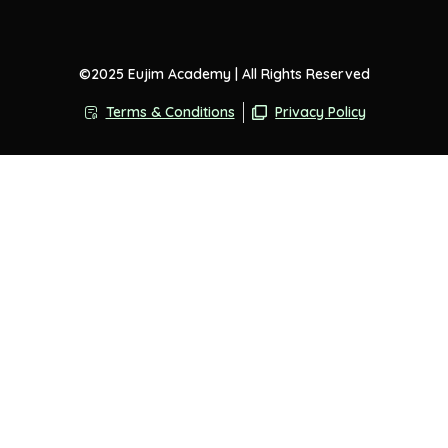
©2025 Eujim Academy | All Rights Reserved
Terms & Conditions
Privacy Policy