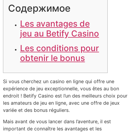
Содержимое
Les avantages de
jeu au Betify Casino
Les conditions pour
obtenir le bonus
Si vous cherchez un casino en ligne qui offre une
expérience de jeu exceptionnelle, vous êtes au bon
endroit ! Betify Casino est l’un des meilleurs choix pour
les amateurs de jeu en ligne, avec une offre de jeux
variée et des bonus réguliers.
Mais avant de vous lancer dans l’aventure, il est
important de connaître les avantages et les