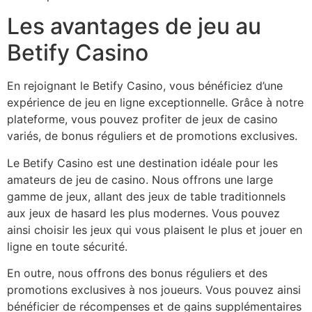
Les avantages de jeu au
Betify Casino
En rejoignant le Betify Casino, vous bénéficiez d’une
expérience de jeu en ligne exceptionnelle. Grâce à notre
plateforme, vous pouvez profiter de jeux de casino
variés, de bonus réguliers et de promotions exclusives.
Le Betify Casino est une destination idéale pour les
amateurs de jeu de casino. Nous offrons une large
gamme de jeux, allant des jeux de table traditionnels
aux jeux de hasard les plus modernes. Vous pouvez
ainsi choisir les jeux qui vous plaisent le plus et jouer en
ligne en toute sécurité.
En outre, nous offrons des bonus réguliers et des
promotions exclusives à nos joueurs. Vous pouvez ainsi
bénéficier de récompenses et de gains supplémentaires