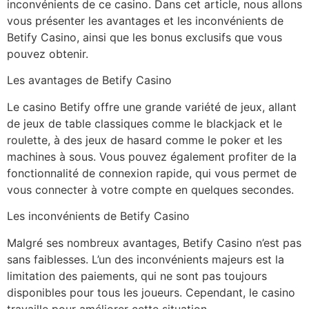
inconvénients de ce casino. Dans cet article, nous allons
vous présenter les avantages et les inconvénients de
Betify Casino, ainsi que les bonus exclusifs que vous
pouvez obtenir.
Les avantages de Betify Casino
Le casino Betify offre une grande variété de jeux, allant
de jeux de table classiques comme le blackjack et le
roulette, à des jeux de hasard comme le poker et les
machines à sous. Vous pouvez également profiter de la
fonctionnalité de connexion rapide, qui vous permet de
vous connecter à votre compte en quelques secondes.
Les inconvénients de Betify Casino
Malgré ses nombreux avantages, Betify Casino n’est pas
sans faiblesses. L’un des inconvénients majeurs est la
limitation des paiements, qui ne sont pas toujours
disponibles pour tous les joueurs. Cependant, le casino
travaille pour améliorer cette situation.