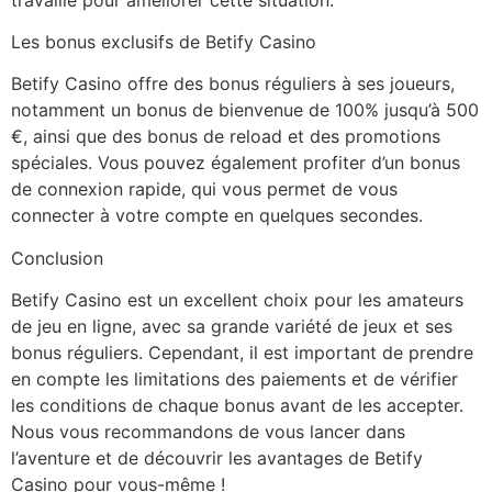
Les bonus exclusifs de Betify Casino
Betify Casino offre des bonus réguliers à ses joueurs,
notamment un bonus de bienvenue de 100% jusqu’à 500
€, ainsi que des bonus de reload et des promotions
spéciales. Vous pouvez également profiter d’un bonus
de connexion rapide, qui vous permet de vous
connecter à votre compte en quelques secondes.
Conclusion
Betify Casino est un excellent choix pour les amateurs
de jeu en ligne, avec sa grande variété de jeux et ses
bonus réguliers. Cependant, il est important de prendre
en compte les limitations des paiements et de vérifier
les conditions de chaque bonus avant de les accepter.
Nous vous recommandons de vous lancer dans
l’aventure et de découvrir les avantages de Betify
Casino pour vous-même !