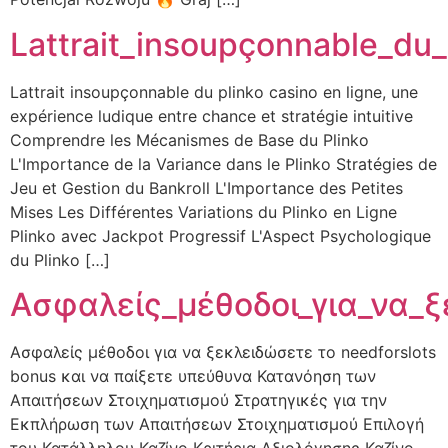
Lattrait_insoupçonnable_du
Lattrait insoupçonnable du plinko casino en ligne, une
expérience ludique entre chance et stratégie intuitive
Comprendre les Mécanismes de Base du Plinko
L'Importance de la Variance dans le Plinko Stratégies de
Jeu et Gestion du Bankroll L'Importance des Petites
Mises Les Différentes Variations du Plinko en Ligne
Plinko avec Jackpot Progressif L'Aspect Psychologique
du Plinko […]
Ασφαλείς_μέθοδοι_για_να_
Ασφαλείς μέθοδοι για να ξεκλειδώσετε το needforslots
bonus και να παίξετε υπεύθυνα Κατανόηση των
Απαιτήσεων Στοιχηματισμού Στρατηγικές για την
Εκπλήρωση των Απαιτήσεων Στοιχηματισμού Επιλογή