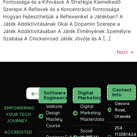
Fontossága és a Kihívások A Stratégia Kiemelkedő
Szerepe A Reflexek és a Koncentráció Fontossága
Hogyan Fejleszthetjük a Reflexeinket a Játékban? A
Játék Addiktivitásának Okai A Dopamin Szerepe a
Játék Addiktivitásában A Játék Élményének Személyre
Szabása A Chickenroad Játék Jövője és A […]
Next
→
Contact
Software
Digital
Info
Engineering
Marketing
Gesora
Website
Digital
EMPOWERING
Road,
Design
Marketing
YOUR TECH
Utawala
Mastery
Masterclass
JOURNEY...
Course
254
Social
ACCREDITED
113281424