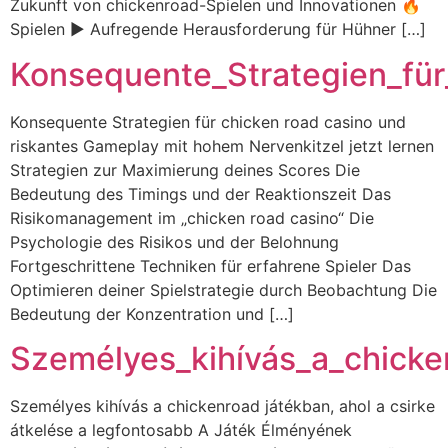
Zukunft von chickenroad-Spielen und Innovationen 🔥
Spielen ▶️ Aufregende Herausforderung für Hühner […]
Konsequente_Strategien_fü
Konsequente Strategien für chicken road casino und
riskantes Gameplay mit hohem Nervenkitzel jetzt lernen
Strategien zur Maximierung deines Scores Die
Bedeutung des Timings und der Reaktionszeit Das
Risikomanagement im „chicken road casino“ Die
Psychologie des Risikos und der Belohnung
Fortgeschrittene Techniken für erfahrene Spieler Das
Optimieren deiner Spielstrategie durch Beobachtung Die
Bedeutung der Konzentration und […]
Személyes_kihívás_a_chicke
Személyes kihívás a chickenroad játékban, ahol a csirke
átkelése a legfontosabb A Játék Élményének