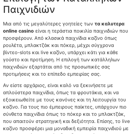
Παιχνιδιών
Μια από τις μεγαλύτερες γοητείες των
τα καλυτερα
online casino
είναι η τεράστια ποικιλία παιχνιδιών που
προσφέρουν. Από κλασικά παιχνίδια καζίνο όπως
ρουλέτα, μπλακτζάκ και πόκερ, μέχρι σύγχρονα
βίντεο-slots και live καζίνο, υπάρχει κάτι για κάθε
γούστο και προτίμηση. Η επιλογή των κατάλληλων
παιχνιδιών εξαρτάται από τις προσωπικές σας
προτιμήσεις και το επίπεδο εμπειρίας σας.
Αν είστε αρχάριος, είναι καλό να ξεκινήσετε με
απλούστερα παιχνίδια, όπως τα φρουτάκια, και να
εξοικειωθείτε με τους κανόνες και τη λειτουργία του
καζίνο. Για τους πιο έμπειρους παίκτες, υπάρχουν πιο
σύνθετα παιχνίδια όπως το πόκερ και το μπλακτζάκ,
που απαιτούν στρατηγική και δεξιότητα. Επίσης, το live
καζίνο προσφέρει μια μοναδική εμπειρία παιχνιδιού με