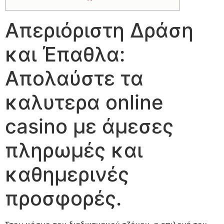
Απεριόριστη Δράση
και Έπαθλα:
Απολαύστε τα
καλυτερα online
casino με άμεσες
πληρωμές και
καθημερινές
προσφορές.