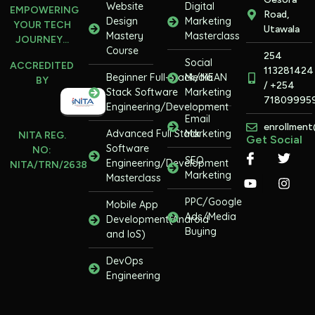
Website
Digital
EMPOWERING
Road,
Design
Marketing
YOUR TECH
Utawala
Mastery
Masterclass
JOURNEY...
Course
254
Social
ACCREDITED
113281424
Beginner Full-Stack/MEAN
Media
BY
/ +254
Stack Software
Marketing
71809995
Engineering/Development
Email
enrollmen
Advanced Full Stack
Marketing
NITA REG.
Get Social
Software
NO:
SEO
Engineering/Development
NITA/TRN/2638
Marketing
Masterclass
PPC/Google
Mobile App
Ads/Media
Development(Android
Buying
and IoS)
DevOps
Engineering