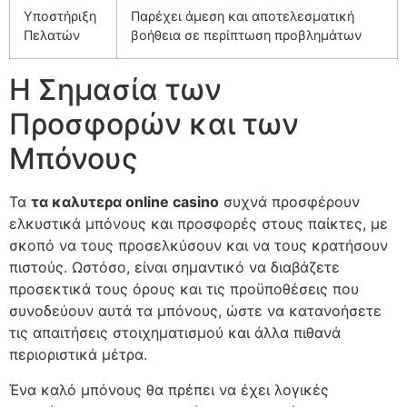
Υποστήριξη
Παρέχει άμεση και αποτελεσματική
Πελατών
βοήθεια σε περίπτωση προβλημάτων
Η Σημασία των
Προσφορών και των
Μπόνους
Τα
τα καλυτερα online casino
συχνά προσφέρουν
ελκυστικά μπόνους και προσφορές στους παίκτες, με
σκοπό να τους προσελκύσουν και να τους κρατήσουν
πιστούς. Ωστόσο, είναι σημαντικό να διαβάζετε
προσεκτικά τους όρους και τις προϋποθέσεις που
συνοδεύουν αυτά τα μπόνους, ώστε να κατανοήσετε
τις απαιτήσεις στοιχηματισμού και άλλα πιθανά
περιοριστικά μέτρα.
Ένα καλό μπόνους θα πρέπει να έχει λογικές